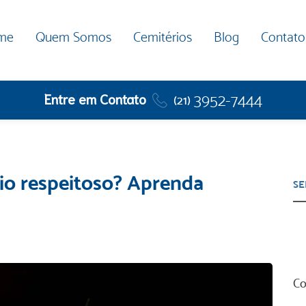
me
Quem Somos
Cemitérios
Blog
Contato
Entre em Contato
3952-7444
(21)
io respeitoso? Aprenda
Co