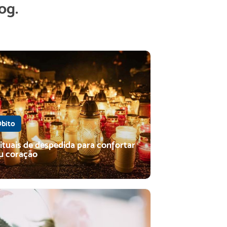
og.
bito
rituais de despedida para confortar
u coração