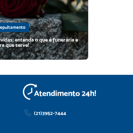
riosidade: entenda como
ontece o funeral judaico!
cê sabe como funciona o enterro de um
epultamento
eu? No artigo, a Central Cemitérios
larece. Conheça o funeral judaico!
vidas: entenda o que é funerária e
ra que serve!
(21)3952-7444