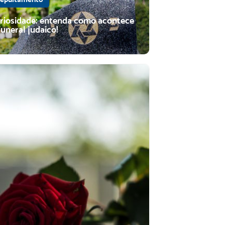
riosidade: entenda como acontece
funeral judaico!