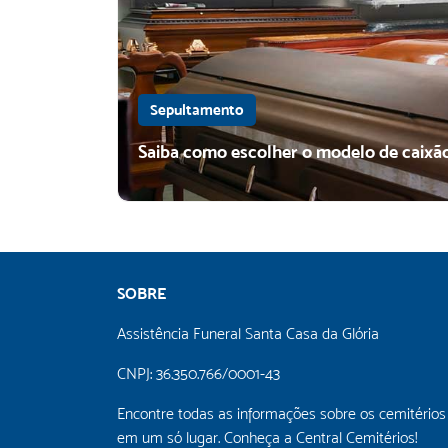
Sepultamento
Saiba como escolher o modelo de caixão
Jazigo perpétuo ou temporário:
conheça as diferenças
Ao lidar com a perda de um ente querido,
muitas decisões precisam ser tomadas em
um curto espaço de tempo. Entre elas, está a
escolha: jazigo perpétuo ou temporário. Sendo
SOBRE
assim, entender as diferenças entre essas
opções é essencial para tomar uma decisão
Assistência Funeral Santa Casa da Glória
consciente, alinhada às necessidades da
família e às possibilidades disponíveis. Cada
CNPJ: 36.350.766/0001-43
tipo […]
Encontre todas as informações sobre os cemitérios
em um só lugar. Conheça a Central Cemitérios!