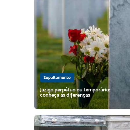
Sepultamento
Jazigo perpétuo ou temporário:
conheça as diferenças