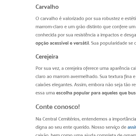
Carvalho
O carvalho é valorizado por sua robustez e esté
marrom-claro e um grão distinto que confere um 
conhecida por sua resistência a impactos e desg
opção acessível e versátil
. Sua popularidade se 
Cerejeira
Por sua vez, a cerejeira oferece uma aparência c
claro ao marrom avermelhado. Sua textura fina e
caixões elegantes. Assim, embora não seja tão r
essa uma
escolha popular para aqueles que busc
Conte conosco!
Na Central Cemitérios, entendemos a importânci
digna ao seu ente querido. Nosso serviço de
assi
caixão, bem como uma ajuda completa de orna