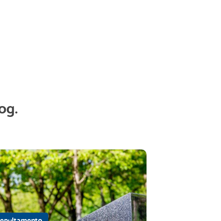
og.
epultamento