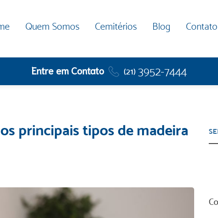
me
Quem Somos
Cemitérios
Blog
Contato
Entre em Contato
3952-7444
(21)
os principais tipos de madeira
Co