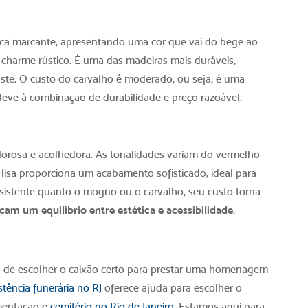
tica marcante, apresentando uma cor que vai do bege ao
charme rústico. É uma das madeiras mais duráveis,
aste. O custo do carvalho é moderado, ou seja, é uma
deve à combinação de durabilidade e preço razoável.
alorosa e acolhedora. As tonalidades variam do vermelho
 lisa proporciona um acabamento sofisticado, ideal para
esistente quanto o mogno ou o carvalho, seu custo torna
am um equilíbrio entre estética e acessibilidade
.
a de escolher o caixão certo para prestar uma homenagem
stência funerária no RJ
oferece ajuda para escolher o
mentação e
cemitério no Rio de Janeiro
. Estamos aqui para