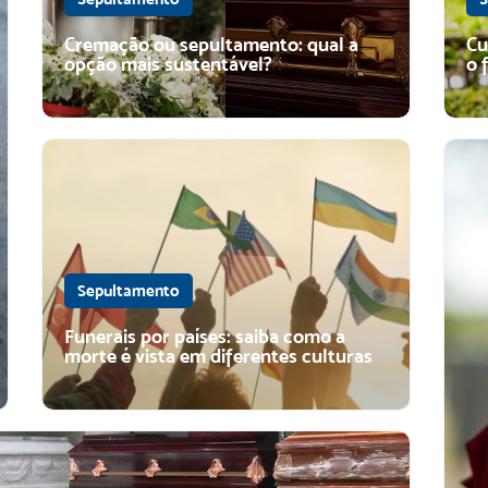
Cremação ou sepultamento: qual a
Cu
opção mais sustentável?
o 
Sepultamento
Funerais por países: saiba como a
morte é vista em diferentes culturas